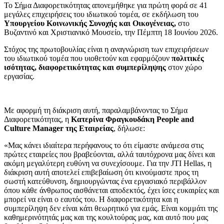
Το Σήμα Διαφορετικότητας απονεμήθηκε για πρώτη φορά σε 41
μεγάλες επιχειρήσεις του ιδιωτικού τομέα, σε εκδήλωση του
Υπουργείου Κοινωνικής Συνοχής και Οικογένειας,
στο
Βυζαντινό και Χριστιανικό Μουσείο, την Πέμπτη 18 Ιουνίου 2026.
Στόχος της πρωτοβουλίας είναι η αναγνώριση των επιχειρήσεων
του ιδιωτικού τομέα που υιοθετούν και εφαρμόζουν
πολιτικές
ισότητας, διαφορετικότητας και συμπερίληψης
στον χώρο
εργασίας.
Με αφορμή τη διάκριση αυτή, παραλαμβάνοντας το Σήμα
Διαφορετικότητας, η
Κατερίνα Φραγκουδάκη People and
Culture Manager της Εταιρείας
, δήλωσε:
«Mας κάνει ιδιαίτερα περήφανους το ότι είμαστε ανάμεσα στις
πρώτες εταιρείες που βραβεύονται, αλλά ταυτόχρονα μας δίνει και
ακόμη μεγαλύτερη ευθύνη να συνεχίσουμε. Για την JTI Hellas, η
διάκριση αυτή αποτελεί επιβεβαίωση ότι κινούμαστε προς τη
σωστή κατεύθυνση, δημιουργώντας ένα εργασιακό περιβάλλον
όπου κάθε άνθρωπος αισθάνεται αποδεκτός, έχει ίσες ευκαιρίες και
μπορεί να είναι ο εαυτός του. Η διαφορετικότητα και η
συμπερίληψη δεν είναι κάτι θεωρητικό για εμάς. Είναι κομμάτι της
καθημερινότητάς μας και της κουλτούρας μας, και αυτό που μας