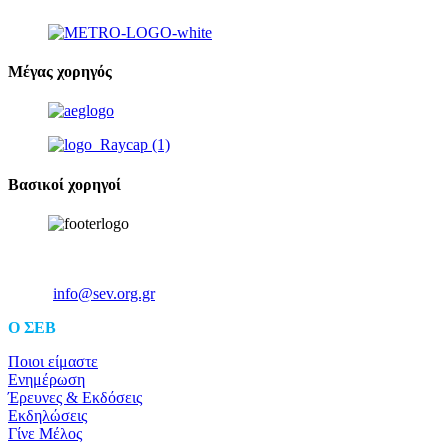
Μέγας χορηγός
Βασικοί χορηγοί
Ξενοφώντος 5, 10557, Αθήνα
Τηλ: +30 211 5006 000
Email:
info@sev.org.gr
O ΣΕΒ
Ποιοι είμαστε
Ενημέρωση
Έρευνες & Εκδόσεις
Εκδηλώσεις
Γίνε Μέλος