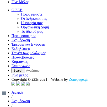
Γίνε Μέλος
Ο ΣΕΒ
Ποιοί είμαστε
Οι άνθρωποί μας
Η ιστορία μας
Οργανωτική Δομή
Το Δίκτυό μας
Προτεραιότητες
Ενημέρωση
Έρευνες και Εκδόσεις
Εκδηλώσεις
Τα νέα των μελών μας
Πρωτοβουλίες
Καμπάνιες
Επικοινωνία
Γίνε μέλος
Copyright © ΣΕΒ 2021 – Website by
Zonepage.gr
Αρχική
/
Ενημέρωση
/