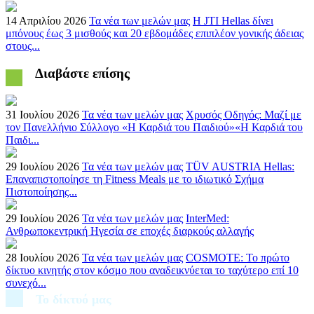
14 Απριλίου 2026
Τα νέα των μελών μας
Η JTI Hellas δίνει
μπόνους έως 3 μισθούς και 20 εβδομάδες επιπλέον γονικής άδειας
στους...
Διαβάστε επίσης
31 Ιουλίου 2026
Τα νέα των μελών μας
Χρυσός Οδηγός: Μαζί με
τον Πανελλήνιο Σύλλογο «Η Καρδιά του Παιδιού»«Η Καρδιά του
Παιδι...
29 Ιουλίου 2026
Τα νέα των μελών μας
TÜV AUSTRIA Hellas:
Επαναπιστοποίησε τη Fitness Meals με το ιδιωτικό Σχήμα
Πιστοποίησης...
29 Ιουλίου 2026
Τα νέα των μελών μας
InterMed:
Ανθρωποκεντρική Ηγεσία σε εποχές διαρκούς αλλαγής
28 Ιουλίου 2026
Τα νέα των μελών μας
COSMOTE: Το πρώτο
δίκτυο κινητής στον κόσμο που αναδεικνύεται το ταχύτερο επί 10
συνεχό...
Το δίκτυό μας