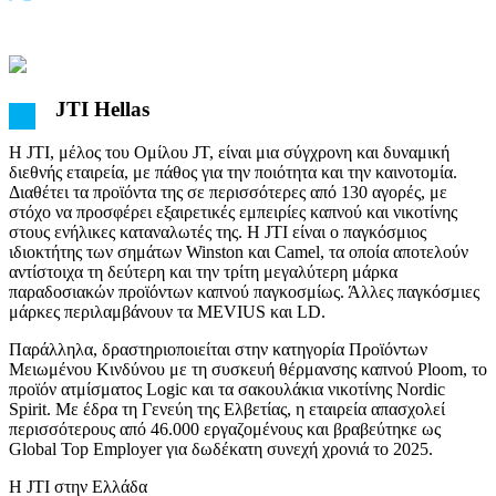
JTI Hellas
Η JTI, μέλος του Ομίλου JT, είναι μια σύγχρονη και δυναμική
διεθνής εταιρεία, με πάθος για την ποιότητα και την καινοτομία.
Διαθέτει τα προϊόντα της σε περισσότερες από 130 αγορές, με
στόχο να προσφέρει εξαιρετικές εμπειρίες καπνού και νικοτίνης
στους ενήλικες καταναλωτές της. Η JTI είναι ο παγκόσμιος
ιδιοκτήτης των σημάτων Winston και Camel, τα οποία αποτελούν
αντίστοιχα τη δεύτερη και την τρίτη μεγαλύτερη μάρκα
παραδοσιακών προϊόντων καπνού παγκοσμίως. Άλλες παγκόσμιες
μάρκες περιλαμβάνουν τα MEVIUS και LD.
Παράλληλα, δραστηριοποιείται στην κατηγορία Προϊόντων
Μειωμένου Κινδύνου με τη συσκευή θέρμανσης καπνού Ploom, το
προϊόν ατμίσματος Logic και τα σακουλάκια νικοτίνης Nordic
Spirit. Με έδρα τη Γενεύη της Ελβετίας, η εταιρεία απασχολεί
περισσότερους από 46.000 εργαζομένους και βραβεύτηκε ως
Global Top Employer για δωδέκατη συνεχή χρονιά το 2025.
Η JTI στην Ελλάδα