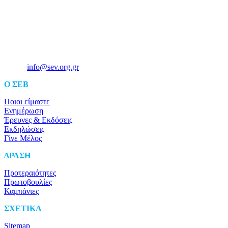
Ξενοφώντος 5, 10557, Αθήνα
Τηλ: +30 211 5006 000
Email:
info@sev.org.gr
O ΣΕΒ
Ποιοι είμαστε
Ενημέρωση
Έρευνες & Εκδόσεις
Εκδηλώσεις
Γίνε Μέλος
ΔΡΑΣΗ
Προτεραιότητες
Πρωτοβουλίες
Καμπάνιες
ΣΧΕΤΙΚΑ
Sitemap