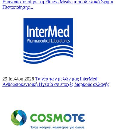
Επαναπιστοποίησε τη Fitness Meals με το ιδιωτικό Σχήμα
Πιστοποίησης...
29 Ιουλίου 2026
Τα νέα των μελών μας
InterMed:
Ανθρωποκεντρική Ηγεσία σε εποχές διαρκούς αλλαγής