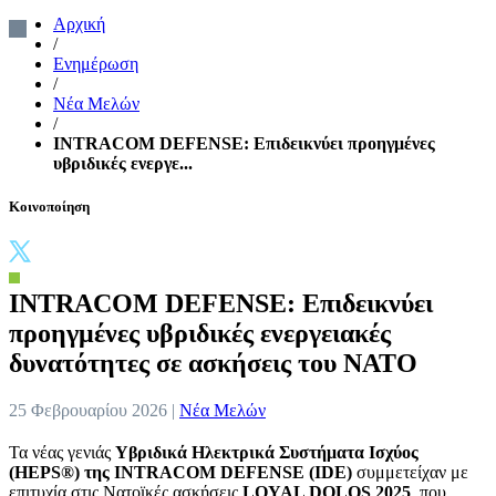
Αρχική
/
Ενημέρωση
/
Νέα Μελών
/
INTRACOM DEFENSE: Επιδεικνύει προηγμένες
υβριδικές ενεργε...
Κοινοποίηση
INTRACOM DEFENSE: Επιδεικνύει
προηγμένες υβριδικές ενεργειακές
δυνατότητες σε ασκήσεις του ΝΑΤΟ
25 Φεβρουαρίου 2026 |
Νέα Μελών
Τα νέας γενιάς
Υβριδικά Ηλεκτρικά Συστήματα Ισχύος
(HEPS®)
της
I
NTRACOM DEFENSE (IDE)
συμμετείχαν με
επιτυχία στις Nατοϊκές ασκήσεις
LOYAL DOLOS 2025
, που