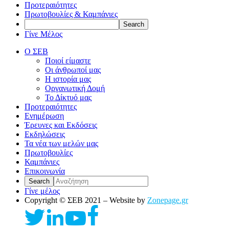
Προτεραιότητες
Πρωτοβουλίες & Καμπάνιες
Γίνε Μέλος
Ο ΣΕΒ
Ποιοί είμαστε
Οι άνθρωποί μας
Η ιστορία μας
Οργανωτική Δομή
Το Δίκτυό μας
Προτεραιότητες
Ενημέρωση
Έρευνες και Εκδόσεις
Εκδηλώσεις
Τα νέα των μελών μας
Πρωτοβουλίες
Καμπάνιες
Επικοινωνία
Γίνε μέλος
Copyright © ΣΕΒ 2021 – Website by
Zonepage.gr