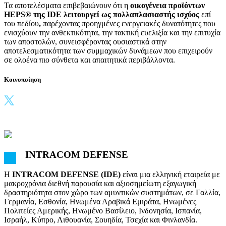
Τα αποτελέσματα επιβεβαιώνουν ότι η
οικογένεια προϊόντων
HEPS® της IDE λειτουργεί ως πολλαπλασιαστής ισχύος
επί
του πεδίου
,
παρέχοντας προηγμένες ενεργειακές δυνατότητες που
ενισχύουν την ανθεκτικότητα, την τακτική ευελιξία και την επιτυχία
των αποστολών, συνεισφέροντας ουσιαστικά στην
αποτελεσματικότητα των συμμαχικών δυνάμεων που επιχειρούν
σε ολοένα πιο σύνθετα και απαιτητικά περιβάλλοντα.
Κοινοποίηση
INTRACOM DEFENSE
Η
INTRACOM DEFENSE (IDE)
είναι μια ελληνική εταιρεία με
μακροχρόνια διεθνή παρουσία και αξιοσημείωτη εξαγωγική
δραστηριότητα στον χώρο των αμυντικών συστημάτων, σε Γαλλία,
Γερμανία, Εσθονία, Ηνωμένα Αραβικά Εμιράτα, Ηνωμένες
Πολιτείες Αμερικής, Ηνωμένο Βασίλειο, Ινδονησία, Ισπανία,
Ισραήλ, Κύπρο, Λιθουανία, Σουηδία, Τσεχία και Φινλανδία.