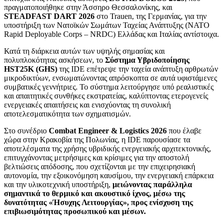
πραγματοποιήθηκε στην Άσσηρο Θεσσαλονίκης, και
STEADFAST DART 2026
στο Trauen, της Γερμανίας, για την
υποστήριξη των Νατοϊκών Σωμάτων Ταχείας Ανάπτυξης (NATO
Rapid Deployable Corps – NRDC) Ελλάδας και Ιταλίας αντίστοιχα.
Κατά τη διάρκεια αυτών των υψηλής σημασίας και
πολυπλοκότητας ασκήσεων, το
Σύστημα Υβριδοποίησης
HST25K (GHS)
της IDE επέτρεψε την ταχεία ανάπτυξη αρθρωτών
μικροδικτύων, ενσωματώνοντας απρόσκοπτα σε αυτά υφιστάμενες
συμβατικές γεννήτριες. Το σύστημα λειτούργησε υπό ρεαλιστικές
και απαιτητικές συνθήκες εκστρατείας, καλύπτοντας ετερογενείς
ενεργειακές απαιτήσεις και ενισχύοντας τη συνολική
αποτελεσματικότητα των σχηματισμών.
Στο συνέδριο
Combat Engineer & Logistics 2026
που έλαβε
χώρα στην Κρακοβία της Πολωνίας, η IDE παρουσίασε τα
αποτελέσματα της χρήσης υβριδικής ενεργειακής αρχιτεκτονικής,
επιτυγχάνοντας μετρήσιμες και κρίσιμες για την αποστολή
βελτιώσεις απόδοσης, που σχετίζονται με την επιχειρησιακή
αυτονομία, την εξοικονόμηση καυσίμου, την ενεργειακή επάρκεια
και την υλικοτεχνική υποστήριξη,
μειώνοντας παράλληλα
σημαντικά το θερμικό και ακουστικό ίχνος, μέσω της
δυνατότητας «Ήσυχης Λειτουργίας», προς ενίσχυση της
επιβιωσιμότητας προσωπικού και μέσων.