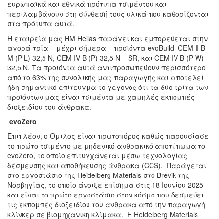
ευρωπαϊκά και εθνικά πρότυπα τσιμέντου και
περιλαμβάνουν στη σύνθεσή τους υλικά που καθορίζονται
στα πρότυπα αυτά.
Η εταιρεία μας HM Hellas παράγει και εμπορεύεται στην
αγορά τρία – μέχρι σήμερα – προϊόντα evoBuild: CEM II B-
M (P-L) 32,5 N, CEM IV B (P) 32,5 N – SR, και CEM IV B (P-W)
32,5 N. Τα προϊόντα αυτά αντιπροσωπεύουν περισσότερο
από το 63% της συνολικής μας παραγωγής και αποτελεί
ήδη σημαντικό επίτευγμα το γεγονός ότι τα δύο τρίτα των
προϊόντων μας είναι τσιμέντα με χαμηλές εκπομπές
διοξειδίου του άνθρακα.
evoZero
Επιπλέον, ο Όμιλος είναι πρωτοπόρος καθώς παρουσίασε
το πρώτο τσιμέντο με μηδενικό ανθρακικό αποτύπωμα το
evoZero, το οποίο επιτυγχάνεται μέσω τεχνολογίας
δέσμευσης και αποθήκευσης άνθρακα (CCS). Παράγεται
στο εργοστάσιο της Heidelberg Materials στο Brevik της
Νορβηγίας, το οποίο άνοιξε επίσημα στις 18 Ιουνίου 2025
και είναι το πρώτο εργοστάσιο στον κόσμο που δεσμεύει
τις εκπομπές διοξειδίου του άνθρακα από την παραγωγή
κλίνκερ σε βιομηχανική κλίμακα. Η Heidelberg Materials