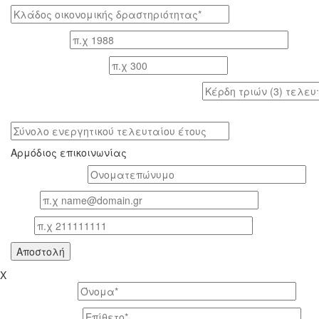
Έτος ίδρυσης
Αριθμός εργαζομένων
Κέρδη τριών (3) τελευταίων ετών (προ φόρων)
Σύνολο ενεργητικού τελευταίου έτους
Αρμόδιος επικοινωνίας
Oνοματεπώνυμο*
Email
Τηλ
X
Το όνομά σας *
Το επίθετό σας *