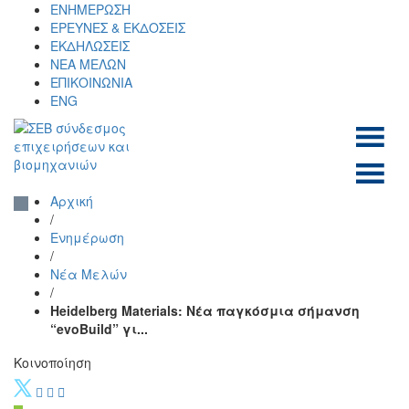
Skip
ΕΝΗΜΕΡΩΣΗ
to
ΕΡΕΥΝΕΣ & ΕΚΔΟΣΕΙΣ
content
ΕΚΔΗΛΩΣΕΙΣ
ΝΕΑ ΜΕΛΩΝ
ΕΠΙΚΟΙΝΩΝΙΑ
ENG
ΣΕΒ σύνδεσμος
SEV
επιχειρήσεων και
Αρχική
βιομηχανιών
/
Ενημέρωση
/
Νέα Μελών
/
Heidelberg Materials: Nέα παγκόσμια σήμανση
“evoBuild” γι...
Κοινοποίηση