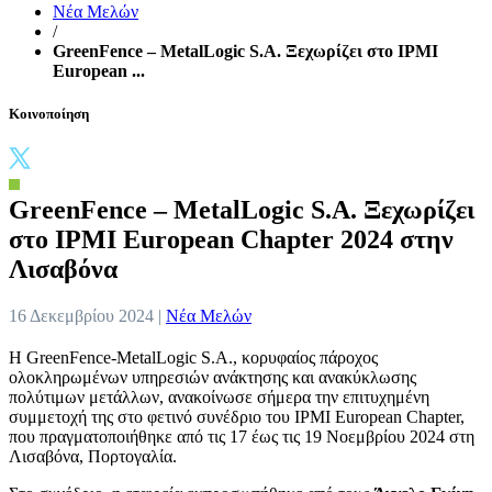
Νέα Μελών
/
GreenFence – MetalLogic S.A. Ξεχωρίζει στο IPMI
European ...
Κοινοποίηση
GreenFence – MetalLogic S.A. Ξεχωρίζει
στο IPMI European Chapter 2024 στην
Λισαβόνα
16 Δεκεμβρίου 2024 |
Νέα Μελών
Η GreenFence-MetalLogic S.A., κορυφαίος πάροχος
ολοκληρωμένων υπηρεσιών ανάκτησης και ανακύκλωσης
πολύτιμων μετάλλων, ανακοίνωσε σήμερα την επιτυχημένη
συμμετοχή της στο φετινό συνέδριο του IPMI European Chapter,
που πραγματοποιήθηκε από τις 17 έως τις 19 Νοεμβρίου 2024 στη
Λισαβόνα, Πορτογαλία.