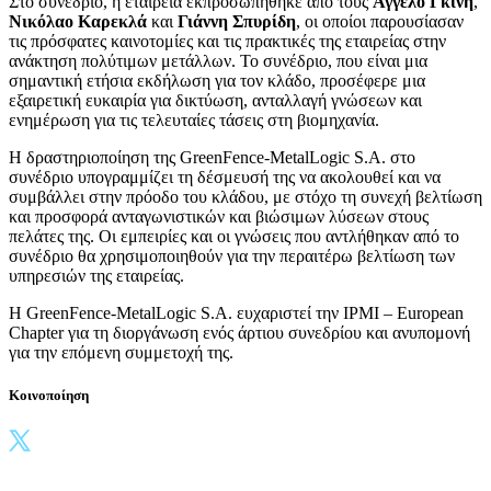
Στο συνέδριο, η εταιρεία εκπροσωπήθηκε από τους
Άγγελο
Γκίνη
,
Νικόλαο
Καρεκλά
και
Γιάννη
Σπυρίδη
, οι οποίοι παρουσίασαν
τις πρόσφατες καινοτομίες και τις πρακτικές της εταιρείας στην
ανάκτηση πολύτιμων μετάλλων. Το συνέδριο, που είναι μια
σημαντική ετήσια εκδήλωση για τον κλάδο, προσέφερε μια
εξαιρετική ευκαιρία για δικτύωση, ανταλλαγή γνώσεων και
ενημέρωση για τις τελευταίες τάσεις στη βιομηχανία.
Η δραστηριοποίηση της GreenFence-MetalLogic S.A. στο
συνέδριο υπογραμμίζει τη δέσμευσή της να ακολουθεί και να
συμβάλλει στην πρόοδο του κλάδου, με στόχο τη συνεχή βελτίωση
και προσφορά ανταγωνιστικών και βιώσιμων λύσεων στους
πελάτες της. Οι εμπειρίες και οι γνώσεις που αντλήθηκαν από το
συνέδριο θα χρησιμοποιηθούν για την περαιτέρω βελτίωση των
υπηρεσιών της εταιρείας.
Η GreenFence-MetalLogic S.A. ευχαριστεί την IPMI – European
Chapter για τη διοργάνωση ενός άρτιου συνεδρίου και ανυπομονή
για την επόμενη συμμετοχή της.
Κοινοποίηση