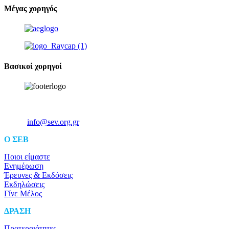
Μέγας χορηγός
Βασικοί χορηγοί
Ξενοφώντος 5, 10557, Αθήνα
Τηλ: +30 211 5006 000
Email:
info@sev.org.gr
O ΣΕΒ
Ποιοι είμαστε
Ενημέρωση
Έρευνες & Εκδόσεις
Εκδηλώσεις
Γίνε Μέλος
ΔΡΑΣΗ
Προτεραιότητες