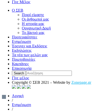
Γίνε Μέλος
Ο ΣΕΒ
Ποιοί είμαστε
Οι άνθρωποί μας
Η ιστορία μας
Οργανωτική Δομή
Το Δίκτυό μας
Προτεραιότητες
Ενημέρωση
Έρευνες και Εκδόσεις
Εκδηλώσεις
Τα νέα των μελών μας
Πρωτοβουλίες
Καμπάνιες
Επικοινωνία
Γίνε μέλος
Copyright © ΣΕΒ 2021 – Website by
Zonepage.gr
Αρχική
/
Ενημέρωση
/