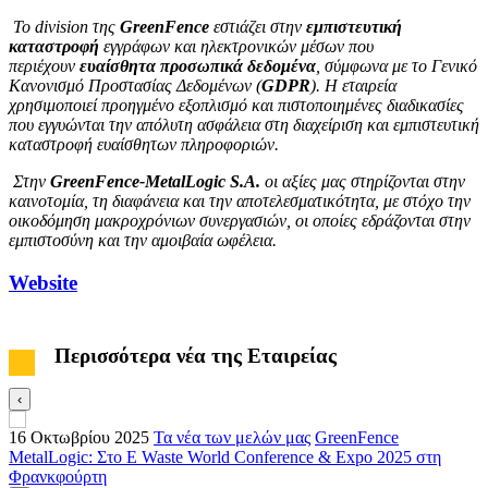
Το
division
της
GreenFence
εστιάζει στην
εμπιστευτική
καταστροφή
εγγράφων και ηλεκτρονικών μέσων που
περιέχουν
ευαίσθητα
προσωπικά
δεδομένα
, σύμφωνα με το Γενικό
Κανονισμό Προστασίας Δεδομένων (
GDPR
). Η εταιρεία
χρησιμοποιεί προηγμένο εξοπλισμό και πιστοποιημένες διαδικασίες
που εγγυώνται την απόλυτη ασφάλεια στη διαχείριση και εμπιστευτική
καταστροφή ευαίσθητων πληροφοριών.
Στην
GreenFence-MetalLogic S.A.
οι αξίες μας στηρίζονται στην
καινοτομία, τη διαφάνεια και την αποτελεσματικότητα, με στόχο την
οικοδόμηση μακροχρόνιων συνεργασιών, οι οποίες εδράζονται στην
εμπιστοσύνη και την αμοιβαία ωφέλεια.
Website
Περισσότερα νέα της Εταιρείας
‹
16 Οκτωβρίου 2025
Τα νέα των μελών μας
GreenFence
8
MetalLogic: Στο E Waste World Conference & Expo 2025 στη
M
Φρανκφούρτη