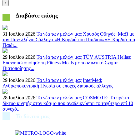
›
Διαβάστε επίσης
31 Ιουλίου 2026
Τα νέα των μελών μας
Χρυσός Οδηγός: Μαζί με
τον Πανελλήνιο Σύλλογο «Η Καρδιά του Παιδιού»«Η Καρδιά του
Παιδι...
29 Ιουλίου 2026
Τα νέα των μελών μας
TÜV AUSTRIA Hellas:
Επαναπιστοποίησε τη Fitness Meals με το ιδιωτικό Σχήμα
Πιστοποίησης...
29 Ιουλίου 2026
Τα νέα των μελών μας
InterMed:
Ανθρωποκεντρική Ηγεσία σε εποχές διαρκούς αλλαγής
28 Ιουλίου 2026
Τα νέα των μελών μας
COSMOTE: Το πρώτο
δίκτυο κινητής στον κόσμο που αναδεικνύεται το ταχύτερο επί 10
συνεχό...
Το δίκτυό μας