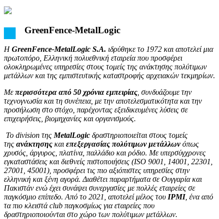
GreenFence-MetalLogic
Η
GreenFence-MetalLogic S.A.
ιδρύθηκε το 1972 και αποτελεί μια
πρωτοπόρο, Ελληνική πολυεθνική εταιρεία που προσφέρει
ολοκληρωμένες υπηρεσίες στους τομείς της ανάκτησης πολύτιμων
μετάλλων και της εμπιστευτικής καταστροφής αρχειακών τεκμηρίων.
Με
περισσότερα από 50 χρόνια εμπειρίας
, συνδυάζουμε την
τεχνογνωσία και τη συνέπεια, με την αποτελεσματικότητα και την
προσήλωση στο στόχο, παρέχοντας εξειδικευμένες λύσεις σε
επιχειρήσεις, βιομηχανίες και οργανισμούς.
Το
division
της
MetalLogic
δραστηριοποιείται στους τομείς
της
ανάκτησης
και
επεξεργασίας πολύτιμων μετάλλων
όπως
χρυσός, άργυρος, πλατίνα, παλλάδιο και ρόδιο. Με υπερσύγχρονες
εγκαταστάσεις και διεθνείς πιστοποιήσεις (ISO 9001, 14001, 22301,
27001, 45001), προσφέρει τις πιο αξιόπιστες υπηρεσίες στην
ελληνική και ξένη αγορά. Διαθέτει παραρτήματα σε Ουγγαρία και
Πακιστάν ενώ έχει συνάψει συνεργασίες με πολλές εταιρείες σε
παγκόσμιο επίπεδο. Από το 2021, αποτελεί μέλος του
IPMI
, ένα από
τα πιο κλειστά
club
παγκοσμίως για εταιρείες που
δραστηριοποιούνται στο χώρο των πολύτιμων μετάλλων.