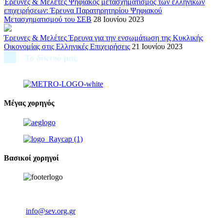
Έρευνες & Μελέτες
Ψηφιακός μετασχηματισμός των ελληνικών
επιχειρήσεων: Έρευνα Παρατηρητηρίου Ψηφιακού
Μετασχηματισμού του ΣΕΒ
28 Ιουνίου 2023
Έρευνες & Μελέτες
Έρευνα για την ενσωμάτωση της Κυκλικής
Οικονομίας στις Ελληνικές Επιχειρήσεις
21 Ιουνίου 2023
Το δίκτυό μας
Μέγας χορηγός
Βασικοί χορηγοί
Ξενοφώντος 5, 10557, Αθήνα
Τηλ: +30 211 5006 000
Email:
info@sev.org.gr