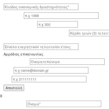
Κλάδος οικονομικής δραστηριότητας*
Έτος ίδρυσης
Αριθμός εργαζομένων
Κέρδη τριών (3) τελευταίων ετών (προ φόρων)
Σύνολο ενεργητικού τελευταίου έτους
Αρμόδιος επικοινωνίας
Oνοματεπώνυμο*
Email
Τηλ
X
Το όνομά σας *