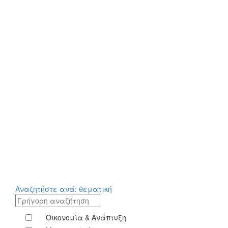
Εκδηλώσεις
Μαζί με τα μέλη μας, διοργανώνουμε εκδηλώσεις
με σημαντική απήχηση, μοναδικές ευκαιρίες
δικτύωσης και δυναμική παρουσία της πολιτικής,
οικονομικής και επιχειρηματικής ηγεσίας.
Αναζητήστε ανά: θεματική
Οικονομία & Ανάπτυξη