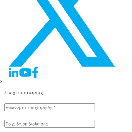
X
Στοιχεία εταιρίας
Επωνυμία επιχείρησης*
Tαχ. δ/νση διοίκησης