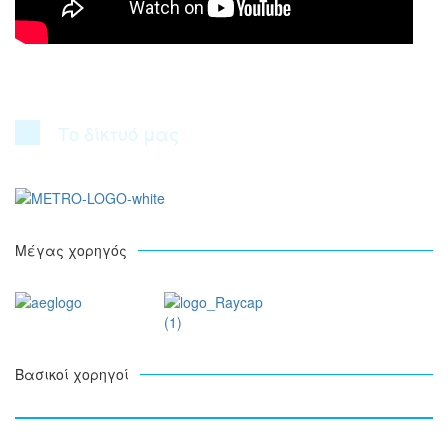
Το δίκτυό μας
Μέγας χορηγός
Βασικοί χορηγοί