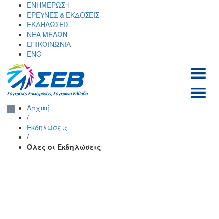
Skip
ΕΝΗΜΕΡΩΣΗ
to
ΕΡΕΥΝΕΣ & ΕΚΔΟΣΕΙΣ
content
ΕΚΔΗΛΩΣΕΙΣ
ΝΕΑ ΜΕΛΩΝ
ΕΠΙΚΟΙΝΩΝΙΑ
ENG
ΣΕΒ σύνδεσμος
SEV
Αρχική
επιχειρήσεων και
/
βιομηχανιών
Εκδηλώσεις
/
Όλες οι Εκδηλώσεις