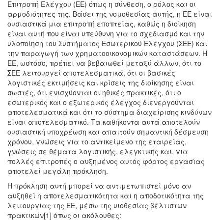
Επιτροπή Ελέγχου (ΕΕ) όπως η σύνθεση, ο ρόλος και οι
αρμοδιότητες της. Βάσει της νομοθεσίας αυτής, η EE είναι
ουσιαστικά μια επιτροπή εποπτείας, καθώς η διοίκηση
είναι αυτή που είναι υπεύθυνη για το σχεδιασμό και την
υλοποίηση του Συστήματος Εσωτερικού Ελέγχου (ΣΕΕ) και
την παραγωγή των χρηματοοικονομικών καταστάσεων. Η
ΕΕ, ωστόσο, πρέπει να βεβαιωθεί μεταξύ άλλων, ότι το
ΣΕΕ λειτουργεί αποτελεσματικά, ότι οι βασικές
λογιστικές εκτιμήσεις και κρίσεις της διοίκησης είναι
σωστές, ότι ενισχύονται οι ηθικές πρακτικές, ότι ο
εσωτερικός και ο εξωτερικός έλεγχος διενεργούνται
αποτελεσματικά και ότι το σύστημα διαχείρισης κινδύνων
είναι αποτελεσματικό. Τα καθήκοντα αυτά αποτελούν
ουσιαστική υποχρέωση και απαιτούν σημαντική δέσμευση
χρόνου, γνώσεις για το αντικείμενο της εταιρείας,
γνώσεις σε θέματα λογιστικής, ελεγκτικής και, για
πολλές επιτροπές ο αυξημένος αυτός φόρτος εργασίας
αποτελεί μεγάλη πρόκληση.
Η πρόκληση αυτή μπορεί να αντιμετωπιστεί μόνο αν
αυξηθεί η αποτελεσματικότητα και η αποδοτικότητα της
λειτουργίας της ΕΕ, μέσω της υιοθεσίας βέλτιστων
πρακτικών[1] όπως οι ακόλουθες: