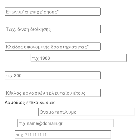
Επωνυμία επιχείρησης*
Tαχ. δ/νση διοίκησης
Κλάδος οικονομικής δραστηριότητας*
Έτος ίδρυσης
Αριθμός εργαζομένων
Κύκλος εργασιών τελευταίου έτους
Αρμόδιος επικοινωνίας
Oνοματεπώνυμο*
Email
Τηλ