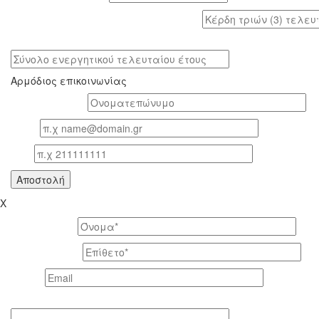
Κέρδη τριών (3) τελευταίων ετών (προ φόρων)
Σύνολο ενεργητικού τελευταίου έτους
Αρμόδιος επικοινωνίας
Oνοματεπώνυμο*
Email
Τηλ
X
Το όνομά σας *
Το επίθετό σας *
Email *
Τηλέφωνο επικοινωνίας