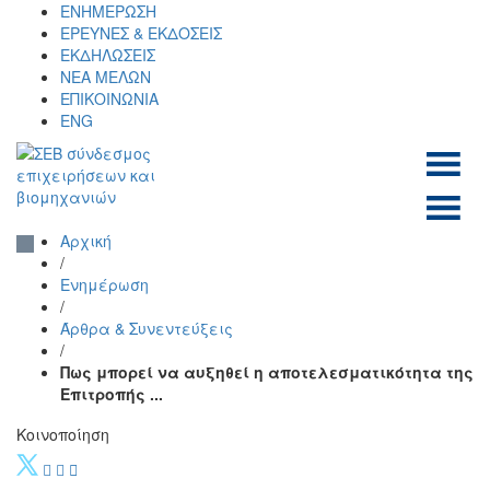
Skip
ΕΝΗΜΕΡΩΣΗ
to
ΕΡΕΥΝΕΣ & ΕΚΔΟΣΕΙΣ
content
ΕΚΔΗΛΩΣΕΙΣ
ΝΕΑ ΜΕΛΩΝ
ΕΠΙΚΟΙΝΩΝΙΑ
ENG
ΣΕΒ σύνδεσμος
SEV
επιχειρήσεων και
Αρχική
βιομηχανιών
/
Ενημέρωση
/
Άρθρα & Συνεντεύξεις
/
Πως μπορεί να αυξηθεί η αποτελεσματικότητα της
Επιτροπής ...
Κοινοποίηση