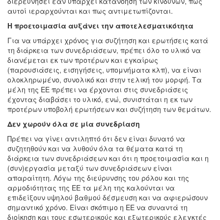
διερευνήσει εάν υπάρχει κατανόηση των κινδύνων, πώς
αυτοί ιεραρχούνται και πως αντιμετωπίζονται.
Η προετοιμασία αυξάνει την αποτελεσματικότητα
Για να υπάρχει χρόνος για συζήτηση και ερωτήσεις κατά
τη διάρκεια των συνεδριάσεων, πρέπει όλο το υλικό να
διανέμεται εκ των προτέρων και εγκαίρως
(παρουσιάσεις, εισηγήσεις, υπομνήματα κλπ), να είναι
ολοκληρωμένο, συνολικό και στην τελική του μορφή. Τα
μέλη της ΕΕ πρέπει να έρχονται στις συνεδριάσεις
έχοντας διαβάσει το υλικό, ενώ, συνιστάται η εκ των
προτέρων υποβολή ερωτήσεων και συζήτηση των θεμάτων.
Δεν χωρούν όλα σε μία συνεδρίαση
Πρέπει να γίνει αντιληπτό ότι δεν είναι δυνατό να
συζητηθούν και να λυθούν όλα τα θέματα κατά τη
διάρκεια των συνεδριάσεων και ότι η προετοιμασία και η
(συν)εργασία μεταξύ των συνεδριάσεων είναι
απαραίτητη. Λόγω της διεύρυνσης του ρόλου και της
αρμοδιότητας της ΕΕ τα μέλη της καλούνται να
επιδείξουν υψηλού βαθμού δέσμευση και να αφιερώσουν
σημαντικό χρόνο. Είναι σκόπιμο η ΕΕ να συναντά τη
διοίκηση και τους εσωτερικούς και εξωτερικούς ελεγκτές